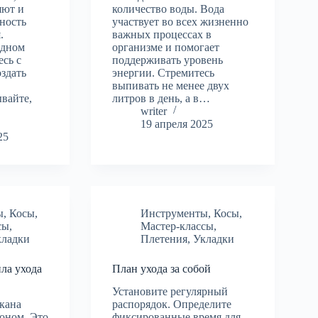
яют и
количество воды. Вода
ность
участвует во всех жизненно
.
важных процессах в
идном
организме и помогает
есь с
поддерживать уровень
оздать
энергии. Стремитесь
выпивать не менее двух
ывайте,
литров в день, а в…
writer
19 апреля 2025
25
ы
,
Косы
,
Инструменты
,
Косы
,
сы
,
Мастер-классы
,
кладки
Плетения
,
Укладки
ла ухода
План ухода за собой
Установите регулярный
акана
распорядок. Определите
оном. Это
фиксированные время для