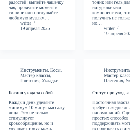
радостей: выпейте чашечку
тоник или гель дл
чая, проведите момент в
натуральными
тишине или послушайте
компонентами, чт
любимую музыку.…
получить не только
writer
но…
19 апреля 2025
writer
19 апреля 20
Инструменты
,
Косы
,
Инструмент
Мастер-классы
,
Мастер-клас
Плетения
,
Укладки
Плетения
,
У
Богиня ухода за собой
Статус про уход за
Каждый день уделяйте
Постоянная забота 
минимум 10 минут массажу
требует ежедневн
лица. Это не только
напоминаний. Оди
стимулирует
простых способов
кровообращение, но и
поддерживать мот
улучшает тонус кожи.
использовать стат