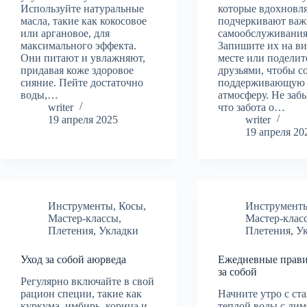
Используйте натуральные
которые вдохновл
масла, такие как кокосовое
подчеркивают важ
или аргановое, для
самообслуживания
максимального эффекта.
Запишите их на в
Они питают и увлажняют,
месте или поделит
придавая коже здоровое
друзьями, чтобы с
сияние. Пейте достаточно
поддерживающую
воды,…
атмосферу. Не заб
writer
что забота о…
19 апреля 2025
writer
19 апреля 20
Инструменты
,
Косы
,
Инструмент
Мастер-классы
,
Мастер-клас
Плетения
,
Укладки
Плетения
,
У
Уход за собой аюрведа
Ежедневные прави
за собой
Регулярно включайте в свой
рацион специи, такие как
Начните утро с ст
куркума, имбирь, корица и
теплой воды с лим