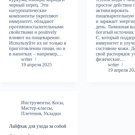
черный перец. Эти
простое действие 
натуропатические
активизировать
компоненты укрепляют
пищеварительную 
иммунитет, обладают
и заряжает энергие
противовоспалительными
день. Лимонная во
свойствами и positively
богатый источник
влияют на пищеварение.
С, который подде
Используйте их не только в
иммунитет и улуч
приготовлении пищи, но и
состояние кожи. Д
в напитках – например,…
свой распорядок у
writer
физические…
19 апреля 2025
writer
19 апреля 20
Инструменты
,
Косы
,
Мастер-классы
,
Плетения
,
Укладки
Лайфхак для ухода за собой