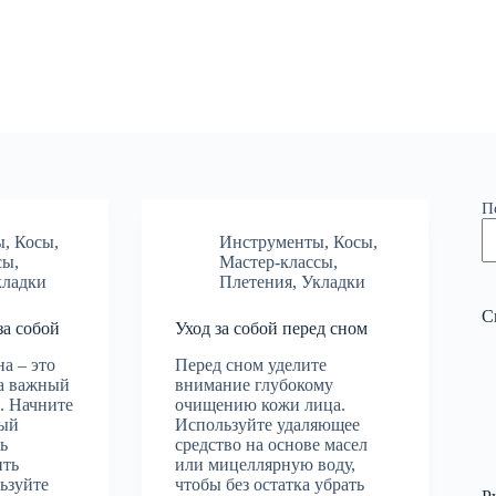
П
ы
,
Косы
,
Инструменты
,
Косы
,
сы
,
Мастер-классы
,
кладки
Плетения
,
Укладки
С
за собой
Уход за собой перед сном
а – это
Перед сном уделите
 а важный
внимание глубокому
е. Начните
очищению кожи лица.
рый
Используйте удаляющее
ь
средство на основе масел
ить
или мицеллярную воду,
ьзуйте
чтобы без остатка убрать