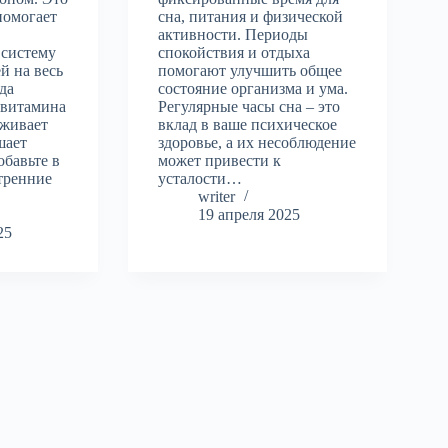
помогает
сна, питания и физической
активности. Периоды
систему
спокойствия и отдыха
й на весь
помогают улучшить общее
да
состояние организма и ума.
 витамина
Регулярные часы сна – это
рживает
вклад в ваше психическое
шает
здоровье, а их несоблюдение
обавьте в
может привести к
тренние
усталости…
writer
19 апреля 2025
25