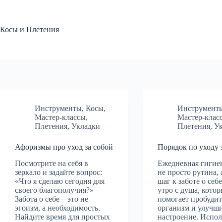
Перейти
к
сути
Косы и Плетения
Инструменты
,
Косы
,
Инструмент
Мастер-классы
,
Мастер-клас
Плетения
,
Укладки
Плетения
,
У
Афоризмы про уход за собой
Порядок по уходу 
Посмотрите на себя в
Ежедневная гигиен
зеркало и задайте вопрос:
не просто рутина,
«Что я сделаю сегодня для
шаг к заботе о себ
своего благополучия?»
утро с душа, кото
Забота о себе – это не
помогает пробудит
эгоизм, а необходимость.
организм и улучш
Найдите время для простых
настроение. Испол