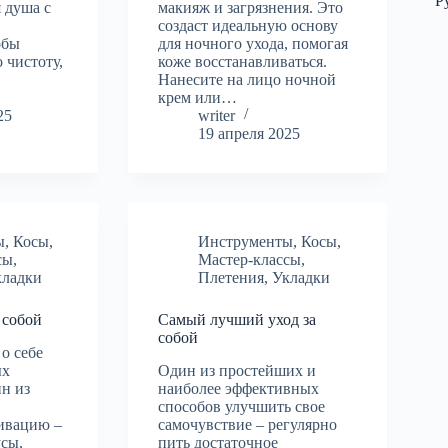
Р
я душа с
макияж и загрязнения. Это
создаст идеальную основу
обы
для ночного ухода, помогая
 чистоту,
коже восстанавливаться.
Нанесите на лицо ночной
крем или…
25
writer
19 апреля 2025
ы
,
Косы
,
Инструменты
,
Косы
,
сы
,
Мастер-классы
,
кладки
Плетения
,
Укладки
 собой
Самый лучший уход за
собой
о себе
ых
Один из простейших и
н из
наиболее эффективных
способов улучшить свое
ивацию –
самочувствие – регулярно
усы,
пить достаточное