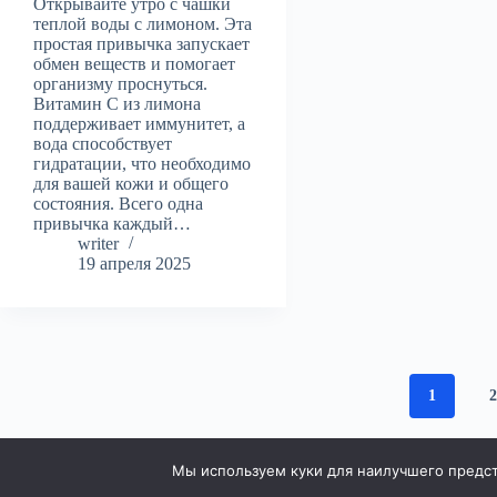
Открывайте утро с чашки
теплой воды с лимоном. Эта
простая привычка запускает
обмен веществ и помогает
организму проснуться.
Витамин C из лимона
поддерживает иммунитет, а
вода способствует
гидратации, что необходимо
для вашей кожи и общего
состояния. Всего одна
привычка каждый…
writer
19 апреля 2025
1
Мы используем куки для наилучшего предста
Права защищены © 2026