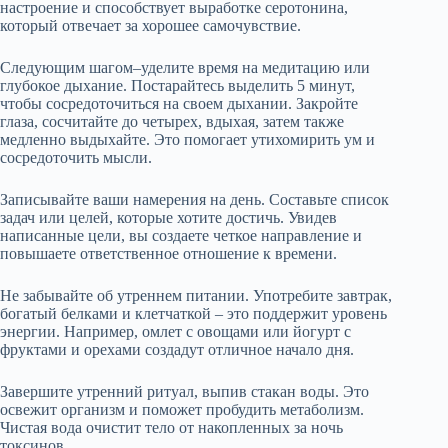
настроение и способствует выработке серотонина,
который отвечает за хорошее самочувствие.
Следующим шагом–уделите время на медитацию или
глубокое дыхание. Постарайтесь выделить 5 минут,
чтобы сосредоточиться на своем дыхании. Закройте
глаза, сосчитайте до четырех, вдыхая, затем также
медленно выдыхайте. Это помогает утихомирить ум и
сосредоточить мысли.
Записывайте ваши намерения на день. Составьте список
задач или целей, которые хотите достичь. Увидев
написанные цели, вы создаете четкое направление и
повышаете ответственное отношение к времени.
Не забывайте об утреннем питании. Употребите завтрак,
богатый белками и клетчаткой – это поддержит уровень
энергии. Например, омлет с овощами или йогурт с
фруктами и орехами создадут отличное начало дня.
Завершите утренний ритуал, выпив стакан воды. Это
освежит организм и поможет пробудить метаболизм.
Чистая вода очистит тело от накопленных за ночь
токсинов.